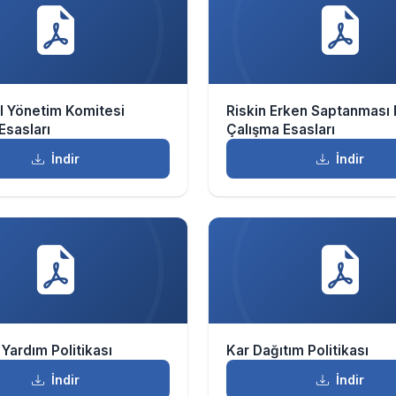
l Yönetim Komitesi
Riskin Erken Saptanması 
Esasları
Çalışma Esasları
İndir
İndir
 Yardım Politikası
Kar Dağıtım Politikası
İndir
İndir