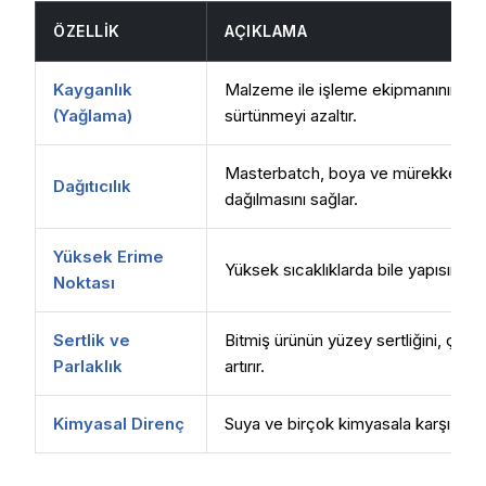
ÖZELLIK
AÇIKLAMA
Kayganlık
Malzeme ile işleme ekipmanının met
(Yağlama)
sürtünmeyi azaltır.
Masterbatch, boya ve mürekkepler
Dağıtıcılık
dağılmasını sağlar.
Yüksek Erime
Yüksek sıcaklıklarda bile yapısını kor
Noktası
Sertlik ve
Bitmiş ürünün yüzey sertliğini, çizi
Parlaklık
artırır.
Kimyasal Direnç
Suya ve birçok kimyasala karşı yüks