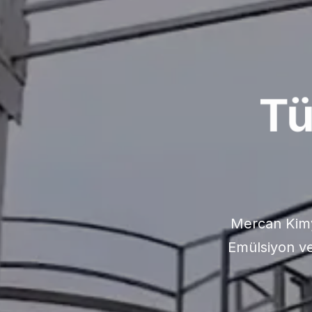
Kal
ISO 9001 ve TS
müşteri