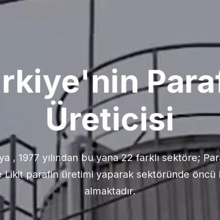
ite ve Güvenili
E Onaylı Ürünleri ile kalite standartlarını sürekl
lerimize en yüksek kalitede ürün ve hizmet su