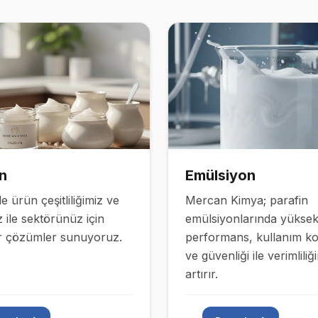
n
Emülsiyon
e ürün çeşitliliğimiz ve
Mercan Kimya
; parafin
z ile sektörünüz için
emülsiyonlarında yükse
ir çözümler sunuyoruz.
performans, kullanım kol
ve güvenliği ile verimliliği
artırır.