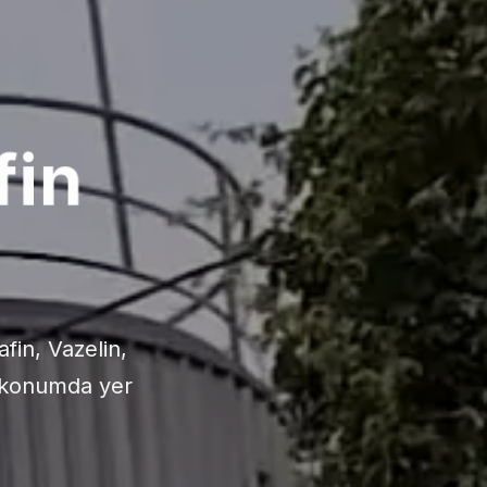
rlik
i geliştiriyor,
nuyoruz.